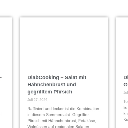
–
DiabCooking – Salat mit
D
Hähnchenbrust und
G
gegrilltem Pfirsich
Ju
Juli 27, 2026
To
li
Raffiniert und lecker ist die Kombination
d
kn
in diesem Sommersalat: Gegrillter
Ko
Pfirsich mit Hähnchenbrust, Fetakäse,
Walnüssen auf regionalen Salaten.