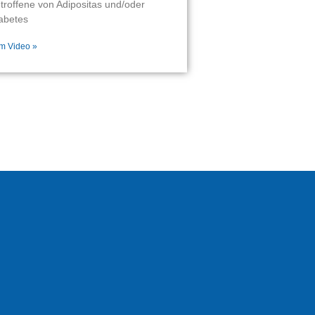
troffene von Adipositas und/oder
abetes
m Video »