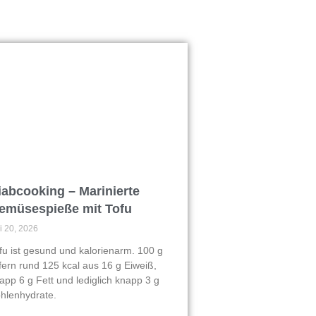
iabcooking – Marinierte
emüsespieße mit Tofu
li 20, 2026
fu ist gesund und kalorienarm. 100 g
efern rund 125 kcal aus 16 g Eiweiß,
app 6 g Fett und lediglich knapp 3 g
hlenhydrate.