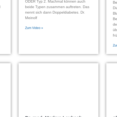
ODER Typ 2. Machmal können auch
Be
d
beide Typen zusammen auftreten. Das
Di
nennt sich dann Doppeldiabetes. Dr.
Bl
Meinolf
Be
de
Zum Video »
üb
fr
Zu