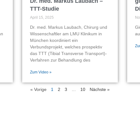
Dr. med. Markus Laubach –
g
TTT-Studie
D
April 15, 2025
No
Dr. med. Markus Laubach, Chirurg und
Gi
nn
Wissenschaftler am LMU Klinikum in
au
München koordiniert ein
Zu
Verbundsprojekt, welches prospektiv
das TTT (Tibial Transverse Transport)-
Verfahren zur Behandlung des
Zum Video »
« Vorige
1
2
3
…
10
Nächste »