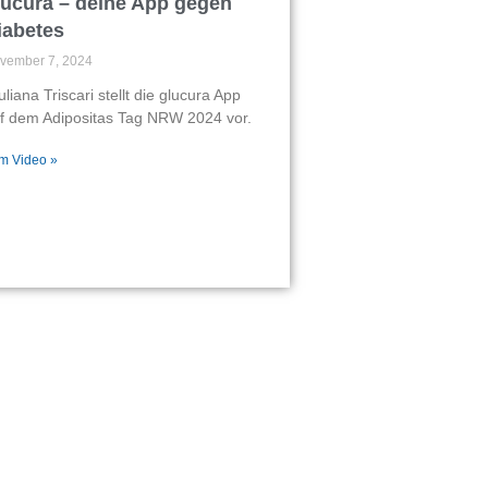
lucura – deine App gegen
iabetes
vember 7, 2024
uliana Triscari stellt die glucura App
f dem Adipositas Tag NRW 2024 vor.
m Video »