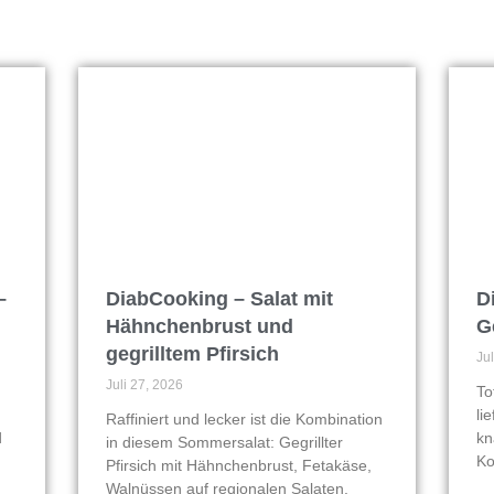
–
DiabCooking – Salat mit
D
Hähnchenbrust und
G
gegrilltem Pfirsich
Ju
Juli 27, 2026
To
li
Raffiniert und lecker ist die Kombination
d
kn
in diesem Sommersalat: Gegrillter
Ko
Pfirsich mit Hähnchenbrust, Fetakäse,
Walnüssen auf regionalen Salaten.