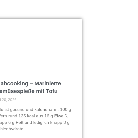
iabcooking – Marinierte
emüsespieße mit Tofu
li 20, 2026
fu ist gesund und kalorienarm. 100 g
efern rund 125 kcal aus 16 g Eiweiß,
app 6 g Fett und lediglich knapp 3 g
hlenhydrate.