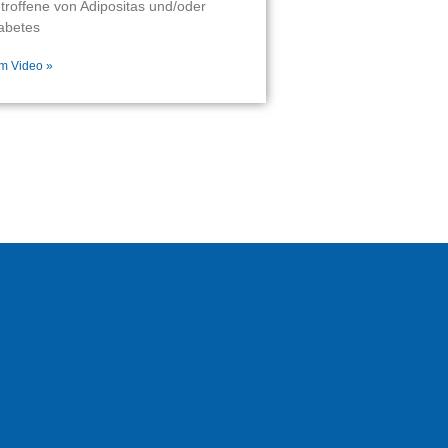
troffene von Adipositas und/oder
abetes
m Video »