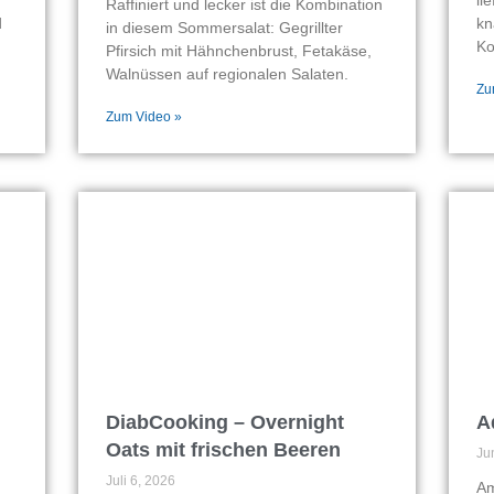
Raffiniert und lecker ist die Kombination
d
kn
in diesem Sommersalat: Gegrillter
Ko
Pfirsich mit Hähnchenbrust, Fetakäse,
Walnüssen auf regionalen Salaten.
Zu
Zum Video »
DiabCooking – Overnight
A
Oats mit frischen Beeren
Ju
Juli 6, 2026
Am