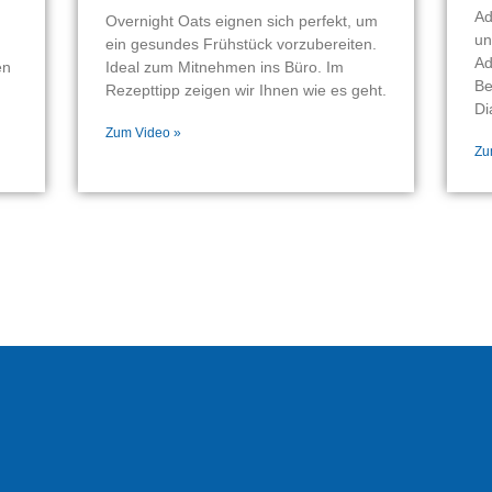
Ad
Overnight Oats eignen sich perfekt, um
un
ein gesundes Frühstück vorzubereiten.
Ad
en
Ideal zum Mitnehmen ins Büro. Im
Be
Rezepttipp zeigen wir Ihnen wie es geht.
Di
Zum Video »
Zu