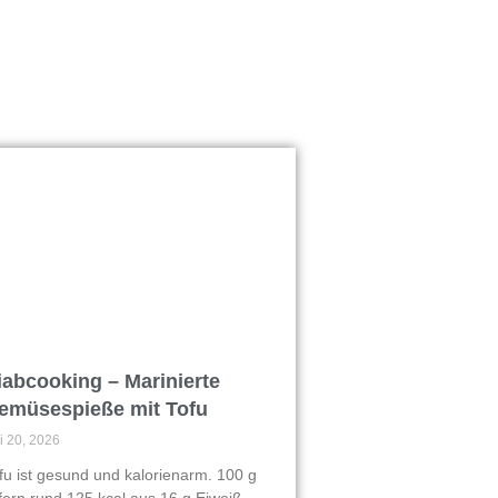
iabcooking – Marinierte
emüsespieße mit Tofu
li 20, 2026
fu ist gesund und kalorienarm. 100 g
efern rund 125 kcal aus 16 g Eiweiß,