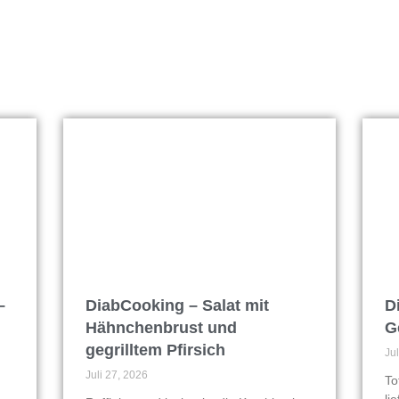
–
DiabCooking – Salat mit
D
Hähnchenbrust und
G
gegrilltem Pfirsich
Ju
Juli 27, 2026
To
li