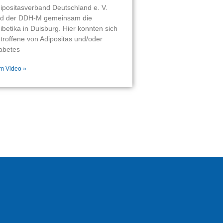
ipositasverband Deutschland e. V.
d der DDH-M gemeinsam die
ibetika in Duisburg. Hier konnten sich
troffene von Adipositas und/oder
abetes
m Video »