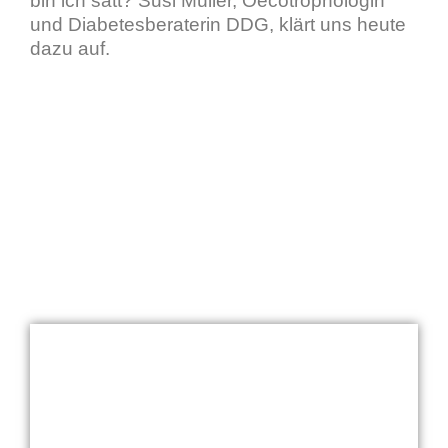
bin ich satt? Susi Müller, Oecotrophologin
und Diabetesberaterin DDG, klärt uns heute
dazu auf.