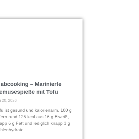
iabcooking – Marinierte
emüsespieße mit Tofu
li 20, 2026
fu ist gesund und kalorienarm. 100 g
efern rund 125 kcal aus 16 g Eiweiß,
app 6 g Fett und lediglich knapp 3 g
hlenhydrate.