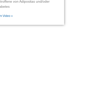
troffene von Adipositas und/oder
abetes
m Video »