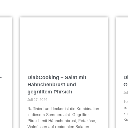
–
DiabCooking – Salat mit
D
Hähnchenbrust und
G
gegrilltem Pfirsich
Ju
Juli 27, 2026
To
li
Raffiniert und lecker ist die Kombination
d
kn
in diesem Sommersalat: Gegrillter
Ko
Pfirsich mit Hähnchenbrust, Fetakäse,
Walnüssen auf regionalen Salaten.