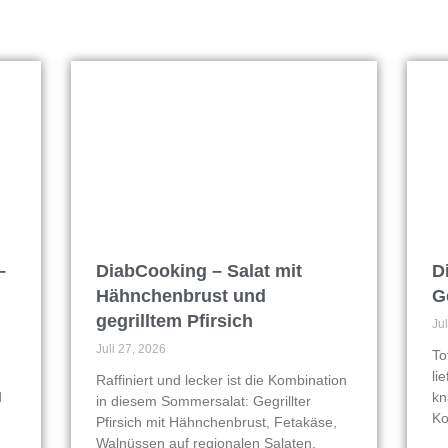
–
DiabCooking – Salat mit
D
Hähnchenbrust und
G
gegrilltem Pfirsich
Ju
Juli 27, 2026
To
li
Raffiniert und lecker ist die Kombination
d
kn
in diesem Sommersalat: Gegrillter
Ko
Pfirsich mit Hähnchenbrust, Fetakäse,
Walnüssen auf regionalen Salaten.