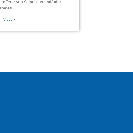
troffene von Adipositas und/oder
abetes
m Video »