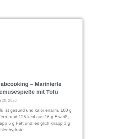
iabcooking – Marinierte
emüsespieße mit Tofu
li 20, 2026
fu ist gesund und kalorienarm. 100 g
efern rund 125 kcal aus 16 g Eiweiß,
app 6 g Fett und lediglich knapp 3 g
hlenhydrate.