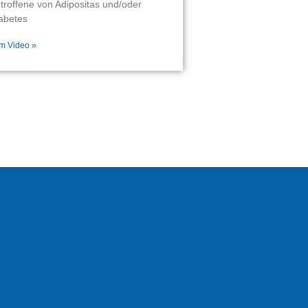
troffene von Adipositas und/oder
abetes
m Video »