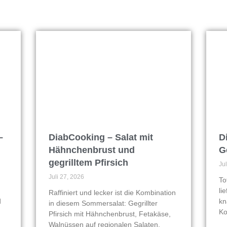
–
DiabCooking – Salat mit
D
Hähnchenbrust und
G
gegrilltem Pfirsich
Ju
Juli 27, 2026
To
li
Raffiniert und lecker ist die Kombination
d
kn
in diesem Sommersalat: Gegrillter
Ko
Pfirsich mit Hähnchenbrust, Fetakäse,
Walnüssen auf regionalen Salaten.