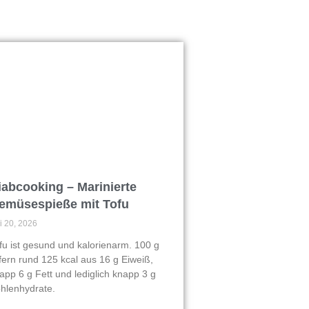
iabcooking – Marinierte
emüsespieße mit Tofu
li 20, 2026
fu ist gesund und kalorienarm. 100 g
efern rund 125 kcal aus 16 g Eiweiß,
app 6 g Fett und lediglich knapp 3 g
hlenhydrate.